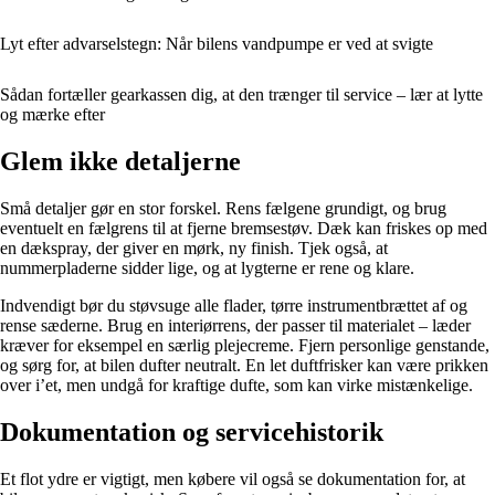
Lyt efter advarselstegn: Når bilens vandpumpe er ved at svigte
Sådan fortæller gearkassen dig, at den trænger til service – lær at lytte
og mærke efter
Glem ikke detaljerne
Små detaljer gør en stor forskel. Rens fælgene grundigt, og brug
eventuelt en fælgrens til at fjerne bremsestøv. Dæk kan friskes op med
en dækspray, der giver en mørk, ny finish. Tjek også, at
nummerpladerne sidder lige, og at lygterne er rene og klare.
Indvendigt bør du støvsuge alle flader, tørre instrumentbrættet af og
rense sæderne. Brug en interiørrens, der passer til materialet – læder
kræver for eksempel en særlig plejecreme. Fjern personlige genstande,
og sørg for, at bilen dufter neutralt. En let duftfrisker kan være prikken
over i’et, men undgå for kraftige dufte, som kan virke mistænkelige.
Dokumentation og servicehistorik
Et flot ydre er vigtigt, men købere vil også se dokumentation for, at