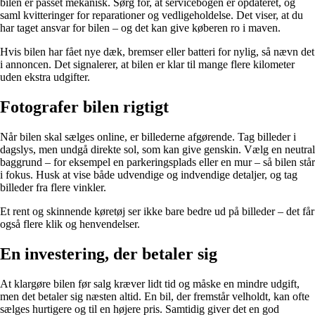
bilen er passet mekanisk. Sørg for, at servicebogen er opdateret, og
saml kvitteringer for reparationer og vedligeholdelse. Det viser, at du
har taget ansvar for bilen – og det kan give køberen ro i maven.
Hvis bilen har fået nye dæk, bremser eller batteri for nylig, så nævn det
i annoncen. Det signalerer, at bilen er klar til mange flere kilometer
uden ekstra udgifter.
Fotografer bilen rigtigt
Når bilen skal sælges online, er billederne afgørende. Tag billeder i
dagslys, men undgå direkte sol, som kan give genskin. Vælg en neutral
baggrund – for eksempel en parkeringsplads eller en mur – så bilen står
i fokus. Husk at vise både udvendige og indvendige detaljer, og tag
billeder fra flere vinkler.
Et rent og skinnende køretøj ser ikke bare bedre ud på billeder – det får
også flere klik og henvendelser.
En investering, der betaler sig
At klargøre bilen før salg kræver lidt tid og måske en mindre udgift,
men det betaler sig næsten altid. En bil, der fremstår velholdt, kan ofte
sælges hurtigere og til en højere pris. Samtidig giver det en god