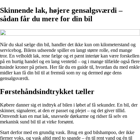
Skinnende lak, højere gensalgsværdi –
sådan får du mere for din bil
Når du skal sælge din bil, handler det ikke kun om kilometerstand og
servicebog. Bilens udseende spiller en langt større rolle, end mange
tror. En velholdt lak, rene fælge og et pænt interiør kan være forskellen
på en hurtig handel og en lang ventetid – og i mange tilfælde også flere
tusinde kroner på prisen. Her får du en guide til, hvordan du med enkle
midler kan få din bil til at fremstå som ny og dermed øge dens
gensalgsværdi.
Førstehåndsindtrykket tæller
Købere danner sig et indtryk af bilen i løbet af få sekunder. En bil, der
skinner, signalerer, at den er passet og plejet – og det giver tillid.
Omvendt kan en mat lak, snavsede dørkarme og ridser få selv en
mekanisk sund bil til at virke forsømt.
Start derfor med en grundig vask. Brug en god bilshampoo, der ikke
fjerner voks, og vask altid med to spande – én til rent vand og én til