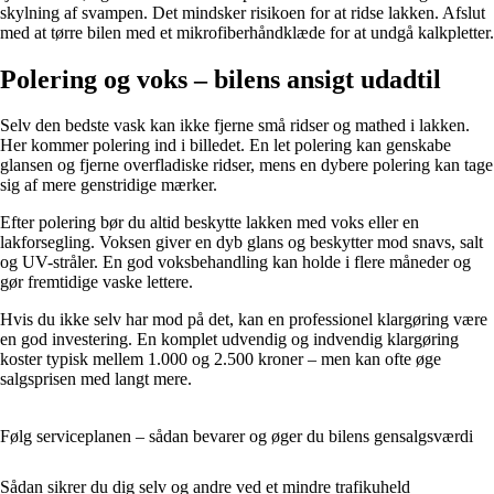
skylning af svampen. Det mindsker risikoen for at ridse lakken. Afslut
med at tørre bilen med et mikrofiberhåndklæde for at undgå kalkpletter.
Polering og voks – bilens ansigt udadtil
Selv den bedste vask kan ikke fjerne små ridser og mathed i lakken.
Her kommer polering ind i billedet. En let polering kan genskabe
glansen og fjerne overfladiske ridser, mens en dybere polering kan tage
sig af mere genstridige mærker.
Efter polering bør du altid beskytte lakken med voks eller en
lakforsegling. Voksen giver en dyb glans og beskytter mod snavs, salt
og UV-stråler. En god voksbehandling kan holde i flere måneder og
gør fremtidige vaske lettere.
Hvis du ikke selv har mod på det, kan en professionel klargøring være
en god investering. En komplet udvendig og indvendig klargøring
koster typisk mellem 1.000 og 2.500 kroner – men kan ofte øge
salgsprisen med langt mere.
Følg serviceplanen – sådan bevarer og øger du bilens gensalgsværdi
Sådan sikrer du dig selv og andre ved et mindre trafikuheld