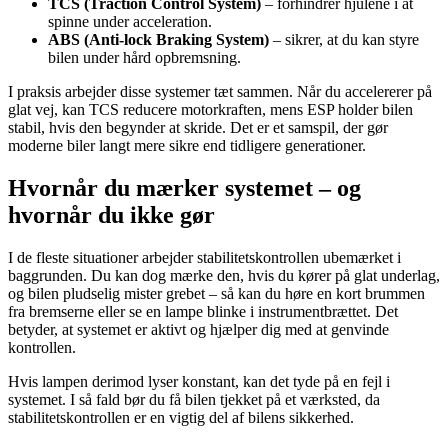
TCS (Traction Control System)
– forhindrer hjulene i at
spinne under acceleration.
ABS (Anti-lock Braking System)
– sikrer, at du kan styre
bilen under hård opbremsning.
I praksis arbejder disse systemer tæt sammen. Når du accelererer på
glat vej, kan TCS reducere motorkraften, mens ESP holder bilen
stabil, hvis den begynder at skride. Det er et samspil, der gør
moderne biler langt mere sikre end tidligere generationer.
Hvornår du mærker systemet – og
hvornår du ikke gør
I de fleste situationer arbejder stabilitetskontrollen ubemærket i
baggrunden. Du kan dog mærke den, hvis du kører på glat underlag,
og bilen pludselig mister grebet – så kan du høre en kort brummen
fra bremserne eller se en lampe blinke i instrumentbrættet. Det
betyder, at systemet er aktivt og hjælper dig med at genvinde
kontrollen.
Hvis lampen derimod lyser konstant, kan det tyde på en fejl i
systemet. I så fald bør du få bilen tjekket på et værksted, da
stabilitetskontrollen er en vigtig del af bilens sikkerhed.