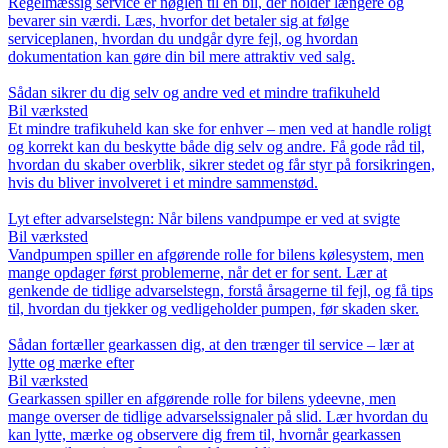
Regelmæssig service er nøglen til en bil, der holder længere og
bevarer sin værdi. Læs, hvorfor det betaler sig at følge
serviceplanen, hvordan du undgår dyre fejl, og hvordan
dokumentation kan gøre din bil mere attraktiv ved salg.
Sådan sikrer du dig selv og andre ved et mindre trafikuheld
Bil værksted
Et mindre trafikuheld kan ske for enhver – men ved at handle roligt
og korrekt kan du beskytte både dig selv og andre. Få gode råd til,
hvordan du skaber overblik, sikrer stedet og får styr på forsikringen,
hvis du bliver involveret i et mindre sammenstød.
Lyt efter advarselstegn: Når bilens vandpumpe er ved at svigte
Bil værksted
Vandpumpen spiller en afgørende rolle for bilens kølesystem, men
mange opdager først problemerne, når det er for sent. Lær at
genkende de tidlige advarselstegn, forstå årsagerne til fejl, og få tips
til, hvordan du tjekker og vedligeholder pumpen, før skaden sker.
Sådan fortæller gearkassen dig, at den trænger til service – lær at
lytte og mærke efter
Bil værksted
Gearkassen spiller en afgørende rolle for bilens ydeevne, men
mange overser de tidlige advarselssignaler på slid. Lær hvordan du
kan lytte, mærke og observere dig frem til, hvornår gearkassen