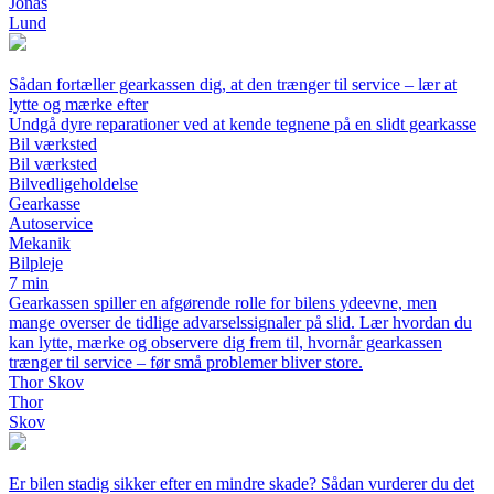
Jonas
Lund
Sådan fortæller gearkassen dig, at den trænger til service – lær at
lytte og mærke efter
Undgå dyre reparationer ved at kende tegnene på en slidt gearkasse
Bil værksted
Bil værksted
Bilvedligeholdelse
Gearkasse
Autoservice
Mekanik
Bilpleje
7 min
Gearkassen spiller en afgørende rolle for bilens ydeevne, men
mange overser de tidlige advarselssignaler på slid. Lær hvordan du
kan lytte, mærke og observere dig frem til, hvornår gearkassen
trænger til service – før små problemer bliver store.
Thor Skov
Thor
Skov
Er bilen stadig sikker efter en mindre skade? Sådan vurderer du det