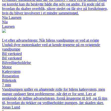
og korrekt kan du beskytte både dig selv og andre. Få gode råd til,
hvordan du skaber overblik, sikrer stedet og får styr på forsikringen,
hvis du bliver involveret i et mindre sammenstød.
Nia Laursen
Nia
Laursen
Lyt efter advarselstegn: Når bilens vandpumpe er ved at svigte
Undgå dyre motorskader ved at kende tegnene på en svigtende
vandpumpe
Bil værksted
Bil værksted
Bilvedligeholdelse
Motor
Kølesystem
Reparation
Bilteknik
7 min
Vandpumpen spiller en afgørende rolle for bilens kølesystem, men
mange opdager først problemerne, når det er for sent. Lær at
genkende de tidlige advarselstegn, forstå årsagerne til fejl, og få tips
til, hvordan du tjekker og vedligeholder pumpen, før skaden sker.
Jonas Lund