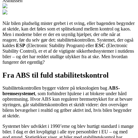
Asmussen
Når bilen pludselig mister grebet i et sving, eller bagenden begynder
at skride, kan det føles som et splitsekund mellem kontrol og kaos.
Men i moderne biler er der en usynlig hjælper, der ofte når at
reagere, før du selv gør det: stabilitetskontrollen. Systemet, der også
kaldes
ESP
(Electronic Stability Program) eller
ESC
(Electronic
Stability Control), er et af de vigtigste sikkerhedssystemer i nutidens
biler – og det har reddet utallige ulykker fra at ske. Men hvordan
fungerer det egentlig?
Fra ABS til fuld stabilitetskontrol
Stabilitetskontrollen bygger videre på teknologien bag
ABS-
bremsesystemet
, som forhindrer hjulene i at blokere under hård
opbremsning. Hvor ABS kun regulerer bremsetrykket for at bevare
styringen, går stabilitetskontrollen et skridt videre: den overvåger
bilens bevægelser i realtid og griber aktivt ind, hvis bilen begynder
at skride.
Systemet blev udviklet i 1990’erne og blev hurtigt standard i mange
biler. I dag er det lovpligtigt i alle nye personbiler i EU – og med
god grund. Statistikker viser, at biler med stabilitetskontrol har