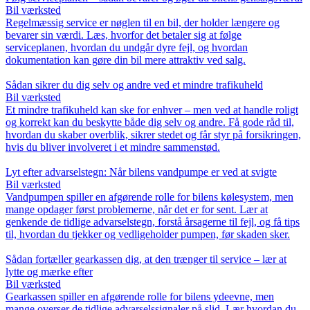
Bil værksted
Regelmæssig service er nøglen til en bil, der holder længere og
bevarer sin værdi. Læs, hvorfor det betaler sig at følge
serviceplanen, hvordan du undgår dyre fejl, og hvordan
dokumentation kan gøre din bil mere attraktiv ved salg.
Sådan sikrer du dig selv og andre ved et mindre trafikuheld
Bil værksted
Et mindre trafikuheld kan ske for enhver – men ved at handle roligt
og korrekt kan du beskytte både dig selv og andre. Få gode råd til,
hvordan du skaber overblik, sikrer stedet og får styr på forsikringen,
hvis du bliver involveret i et mindre sammenstød.
Lyt efter advarselstegn: Når bilens vandpumpe er ved at svigte
Bil værksted
Vandpumpen spiller en afgørende rolle for bilens kølesystem, men
mange opdager først problemerne, når det er for sent. Lær at
genkende de tidlige advarselstegn, forstå årsagerne til fejl, og få tips
til, hvordan du tjekker og vedligeholder pumpen, før skaden sker.
Sådan fortæller gearkassen dig, at den trænger til service – lær at
lytte og mærke efter
Bil værksted
Gearkassen spiller en afgørende rolle for bilens ydeevne, men
mange overser de tidlige advarselssignaler på slid. Lær hvordan du