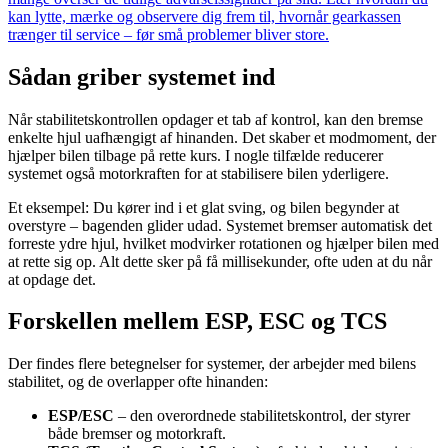
kan lytte, mærke og observere dig frem til, hvornår gearkassen
trænger til service – før små problemer bliver store.
Sådan griber systemet ind
Når stabilitetskontrollen opdager et tab af kontrol, kan den bremse
enkelte hjul uafhængigt af hinanden. Det skaber et modmoment, der
hjælper bilen tilbage på rette kurs. I nogle tilfælde reducerer
systemet også motorkraften for at stabilisere bilen yderligere.
Et eksempel: Du kører ind i et glat sving, og bilen begynder at
overstyre – bagenden glider udad. Systemet bremser automatisk det
forreste ydre hjul, hvilket modvirker rotationen og hjælper bilen med
at rette sig op. Alt dette sker på få millisekunder, ofte uden at du når
at opdage det.
Forskellen mellem ESP, ESC og TCS
Der findes flere betegnelser for systemer, der arbejder med bilens
stabilitet, og de overlapper ofte hinanden:
ESP/ESC
– den overordnede stabilitetskontrol, der styrer
både bremser og motorkraft.