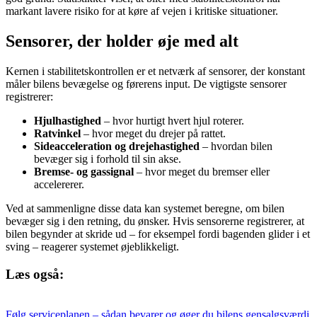
markant lavere risiko for at køre af vejen i kritiske situationer.
Sensorer, der holder øje med alt
Kernen i stabilitetskontrollen er et netværk af sensorer, der konstant
måler bilens bevægelse og førerens input. De vigtigste sensorer
registrerer:
Hjulhastighed
– hvor hurtigt hvert hjul roterer.
Ratvinkel
– hvor meget du drejer på rattet.
Sideacceleration og drejehastighed
– hvordan bilen
bevæger sig i forhold til sin akse.
Bremse- og gassignal
– hvor meget du bremser eller
accelererer.
Ved at sammenligne disse data kan systemet beregne, om bilen
bevæger sig i den retning, du ønsker. Hvis sensorerne registrerer, at
bilen begynder at skride ud – for eksempel fordi bagenden glider i et
sving – reagerer systemet øjeblikkeligt.
Læs også:
Følg serviceplanen – sådan bevarer og øger du bilens gensalgsværdi