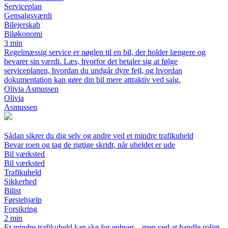
Serviceplan
Gensalgsværdi
Bilejerskab
Biløkonomi
3 min
Regelmæssig service er nøglen til en bil, der holder længere og
bevarer sin værdi. Læs, hvorfor det betaler sig at følge
serviceplanen, hvordan du undgår dyre fejl, og hvordan
dokumentation kan gøre din bil mere attraktiv ved salg.
Olivia Asmussen
Olivia
Asmussen
Sådan sikrer du dig selv og andre ved et mindre trafikuheld
Bevar roen og tag de rigtige skridt, når uheldet er ude
Bil værksted
Bil værksted
Trafikuheld
Sikkerhed
Bilist
Førstehjælp
Forsikring
2 min
Et mindre trafikuheld kan ske for enhver – men ved at handle roligt