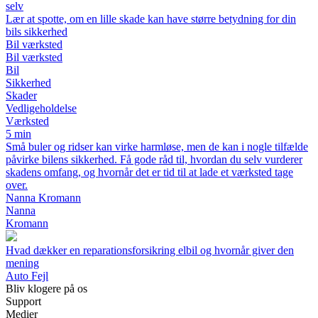
selv
Lær at spotte, om en lille skade kan have større betydning for din
bils sikkerhed
Bil værksted
Bil værksted
Bil
Sikkerhed
Skader
Vedligeholdelse
Værksted
5 min
Små buler og ridser kan virke harmløse, men de kan i nogle tilfælde
påvirke bilens sikkerhed. Få gode råd til, hvordan du selv vurderer
skadens omfang, og hvornår det er tid til at lade et værksted tage
over.
Nanna Kromann
Nanna
Kromann
Hvad dækker en reparationsforsikring elbil og hvornår giver den
mening
Auto Fejl
Bliv klogere på os
Support
Medier