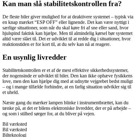
Kan man slå stabilitetskontrollen fra?
De fleste biler giver mulighed for at deaktivere systemet – typisk via
en knap mærket “ESP OFF” eller lignende. Det kan være nyttigt i
særlige situationer, som når du skal køre fri af sne eller sand, hvor
hjulspind faktisk kan hjælpe. Men til almindelig kørsel bør systemet
altid være slået til. Det er udviklet til at redde dig i situationer, hvor
reaktionstiden er for kort til, at du selv kan nå at reagere.
En usynlig livredder
Stabilitetskontrollen er et af de mest effektive sikkerhedssystemer,
der nogensinde er udviklet til biler. Den kan ikke ophæve fysikkens
love, men den kan hjælpe dig med at udnytte vejgrebet bedst muligt
– og i mange tilfælde forhindre, at en farlig situation udvikler sig til
et uheld.
Næste gang du mærker lampen blinke i instrumentbrættet, kan du
tænke på, at det er bilens elektroniske livredder, der er på arbejde –
og som i stilhed sørger for, at du bliver på vejen.
Bil værksted
Bil værksted
Bilteknologi