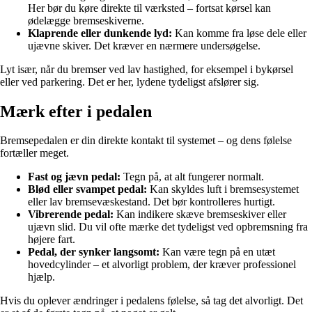
Her bør du køre direkte til værksted – fortsat kørsel kan
ødelægge bremseskiverne.
Klaprende eller dunkende lyd:
Kan komme fra løse dele eller
ujævne skiver. Det kræver en nærmere undersøgelse.
Lyt især, når du bremser ved lav hastighed, for eksempel i bykørsel
eller ved parkering. Det er her, lydene tydeligst afslører sig.
Mærk efter i pedalen
Bremsepedalen er din direkte kontakt til systemet – og dens følelse
fortæller meget.
Fast og jævn pedal:
Tegn på, at alt fungerer normalt.
Blød eller svampet pedal:
Kan skyldes luft i bremsesystemet
eller lav bremsevæskestand. Det bør kontrolleres hurtigt.
Vibrerende pedal:
Kan indikere skæve bremseskiver eller
ujævn slid. Du vil ofte mærke det tydeligst ved opbremsning fra
højere fart.
Pedal, der synker langsomt:
Kan være tegn på en utæt
hovedcylinder – et alvorligt problem, der kræver professionel
hjælp.
Hvis du oplever ændringer i pedalens følelse, så tag det alvorligt. Det