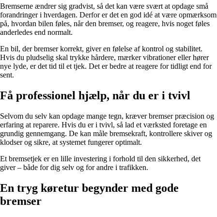
Bremserne ændrer sig gradvist, så det kan være svært at opdage små
forandringer i hverdagen. Derfor er det en god idé at være opmærksom
på, hvordan bilen føles, når den bremser, og reagere, hvis noget føles
anderledes end normalt.
En bil, der bremser korrekt, giver en følelse af kontrol og stabilitet.
Hvis du pludselig skal trykke hårdere, mærker vibrationer eller hører
nye lyde, er det tid til et tjek. Det er bedre at reagere for tidligt end for
sent.
Få professionel hjælp, når du er i tvivl
Selvom du selv kan opdage mange tegn, kræver bremser præcision og
erfaring at reparere. Hvis du er i tvivl, så lad et værksted foretage en
grundig gennemgang. De kan måle bremsekraft, kontrollere skiver og
klodser og sikre, at systemet fungerer optimalt.
Et bremsetjek er en lille investering i forhold til den sikkerhed, det
giver – både for dig selv og for andre i trafikken.
En tryg køretur begynder med gode
bremser