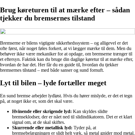
Brug køreturen til at mærke efter – sådan
tjekker du bremsernes tilstand
Bremserne er bilens vigtigste sikkerhedssystem – og alligevel er det
ofte først, når noget føles forkert, at vi lægger mærke til dem. Men du
behøver ikke være mekaniker for at opdage, om bremserne trænger til
et eftersyn. Faktisk kan du bruge din daglige køretur til at mærke efter,
hvordan de har det. Her får du en guide til, hvordan du tjekker
bremsernes tilstand – med både sanser og sund fornuft.
Lyt til bilen – lyde fortæller meget
En sund bremse arbejder lydløst. Hvis du hører mislyde, er det et tegn
på, at noget ikke er, som det skal være.
Hvinende eller skrigende lyd:
Kan skyldes slidte
bremseklodser, der er nået ned til slidindikatoren. Det er et klart
signal om, at de skal skiftes.
Skurrende eller metallisk lyd:
Tyder på, at
bremsebelægningen er slidt helt væk, så metal gnider mod metal.