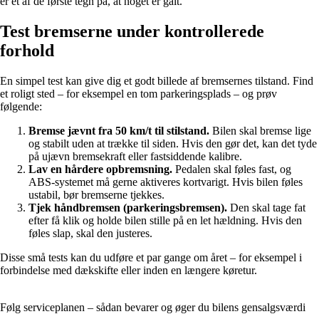
er et af de første tegn på, at noget er galt.
Test bremserne under kontrollerede
forhold
En simpel test kan give dig et godt billede af bremsernes tilstand. Find
et roligt sted – for eksempel en tom parkeringsplads – og prøv
følgende:
Bremse jævnt fra 50 km/t til stilstand.
Bilen skal bremse lige
og stabilt uden at trække til siden. Hvis den gør det, kan det tyde
på ujævn bremsekraft eller fastsiddende kalibre.
Lav en hårdere opbremsning.
Pedalen skal føles fast, og
ABS-systemet må gerne aktiveres kortvarigt. Hvis bilen føles
ustabil, bør bremserne tjekkes.
Tjek håndbremsen (parkeringsbremsen).
Den skal tage fat
efter få klik og holde bilen stille på en let hældning. Hvis den
føles slap, skal den justeres.
Disse små tests kan du udføre et par gange om året – for eksempel i
forbindelse med dækskifte eller inden en længere køretur.
Følg serviceplanen – sådan bevarer og øger du bilens gensalgsværdi